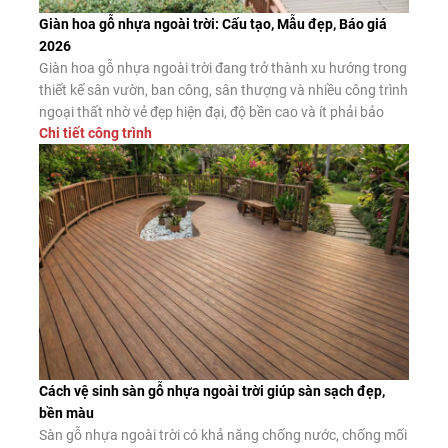
Giàn hoa gỗ nhựa ngoài trời: Cấu tạo, Mẫu đẹp, Báo giá
2026
Giàn hoa gỗ nhựa ngoài trời đang trở thành xu hướng trong
thiết kế sân vườn, ban công, sân thượng và nhiều công trình
ngoại thất nhờ vẻ đẹp hiện đại, độ bền cao và ít phải bảo
Chi tiết công trình
dưỡng. Đây là giải pháp thay thế hiệu quả cho giàn hoa gỗ
tự nhiên và giàn […]
Cách vệ sinh sàn gỗ nhựa ngoài trời giúp sàn sạch đẹp,
bền màu
Sàn gỗ nhựa ngoài trời có khả năng chống nước, chống mối