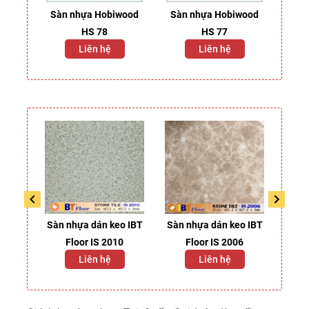
mos
Sàn nhựa Hobiwood
Sàn nhựa Hobiwood
Sàn
HS 78
HS 77
2
Liên hệ
Liên hệ
keo
Sàn nhựa dán keo IBT
Sàn nhựa dán keo IBT
Sàn 
110
Floor IS 2010
Floor IS 2006
2
Liên hệ
Liên hệ
2