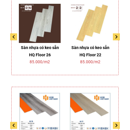
dán
Sàn nhựa có keo sẵn
Sàn nhựa có keo sẵn
Sàn 
01
HQ Floor 26
HQ Floor 22
2
85.000/m2
85.000/m2
2