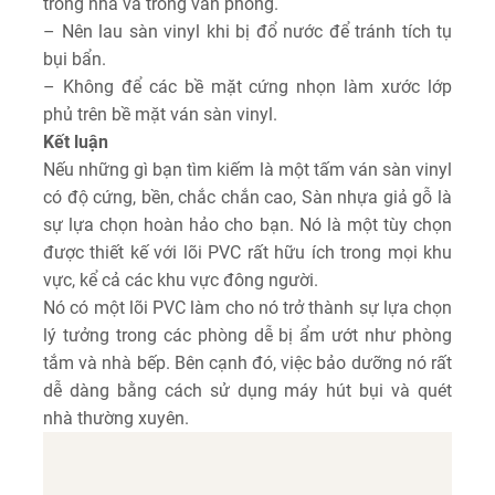
trong nhà và trong văn phòng.
– Nên lau sàn vinyl khi bị đổ nước để tránh tích tụ
bụi bẩn.
– Không để các bề mặt cứng nhọn làm xước lớp
phủ trên bề mặt ván sàn vinyl.
Kết luận
Nếu những gì bạn tìm kiếm là một tấm ván sàn vinyl
có độ cứng, bền, chắc chắn cao, Sàn nhựa giả gỗ là
sự lựa chọn hoàn hảo cho bạn. Nó là một tùy chọn
được thiết kế với lõi PVC rất hữu ích trong mọi khu
vực, kể cả các khu vực đông người.
Nó có một lõi PVC làm cho nó trở thành sự lựa chọn
lý tưởng trong các phòng dễ bị ẩm ướt như phòng
tắm và nhà bếp. Bên cạnh đó, việc bảo dưỡng nó rất
dễ dàng bằng cách sử dụng máy hút bụi và quét
nhà thường xuyên.