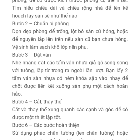
phòng, để có được kích thước phòng cụ thể nhất.
Tìm hiểu chiều dài và chiều rộng nhà để lên kế
hoạch láy sàn sẽ như thế nào
Bước 2 – Chuẩn bị phòng
Dọn dẹp phòng để trống, lột bỏ sàn cũ hỏng, hoặc
để nguyên lắp lên trên nếu sàn cũ bạn chưa hỏng.
Vệ sinh làm sạch khô lớp nền phụ.
Bước 3 – Đặt ván
Nhẹ nhàng đặt các tấm ván nhựa giả gỗ song song
với tường, lắp từ trong ra ngoài lần lượt. Bạn lấy 2
tấm ván sàn nhựa có hèm khóa sập vào nhay để
chốt được liên kết xuống sàn phụ một cách hoàn
hảo.
Bước 4 – Cắt, thay thế
Cắt và thay thế xung quanh các cạnh và góc để có
được một thiết lập tốt.
Bước 6 – Các bước hoàn thiện
Sử dụng phào chân tường (len chân tường) hoặc