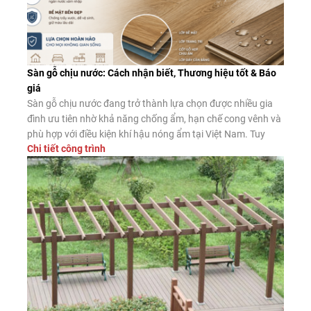
Sàn gỗ chịu nước: Cách nhận biết, Thương hiệu tốt & Báo
giá
Sàn gỗ chịu nước đang trở thành lựa chọn được nhiều gia
đình ưu tiên nhờ khả năng chống ẩm, hạn chế cong vênh và
phù hợp với điều kiện khí hậu nóng ẩm tại Việt Nam. Tuy
Chi tiết công trình
nhiên, không phải sản phẩm nào được quảng cáo là “chịu
nước” cũng có chất lượng như […]