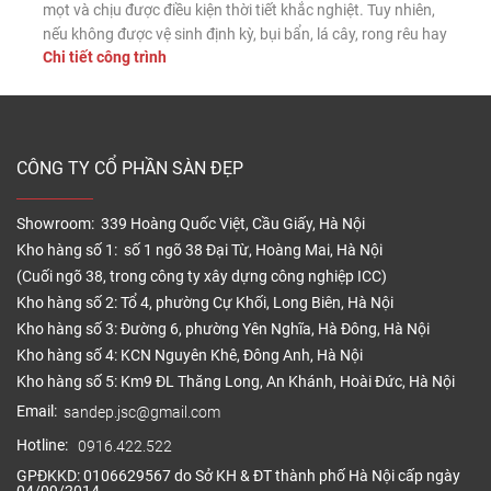
mọt và chịu được điều kiện thời tiết khắc nghiệt. Tuy nhiên,
nếu không được vệ sinh định kỳ, bụi bẩn, lá cây, rong rêu hay
Chi tiết công trình
dầu mỡ vẫn có thể tích tụ trên bề mặt, làm giảm tính thẩm
mỹ và tăng […]
CÔNG TY CỔ PHẦN SÀN ĐẸP
Showroom: 339 Hoàng Quốc Việt, Cầu Giấy, Hà Nội
Kho hàng số 1: số 1 ngõ 38 Đại Từ, Hoàng Mai, Hà Nội
(Cuối ngõ 38, trong công ty xây dựng công nghiệp ICC)
Kho hàng số 2: Tổ 4, phường Cự Khối, Long Biên, Hà Nội
Kho hàng số 3: Đường 6, phường Yên Nghĩa, Hà Đông, Hà Nội
Kho hàng số 4: KCN Nguyên Khê, Đông Anh, Hà Nội
Kho hàng số 5: Km9 ĐL Thăng Long, An Khánh, Hoài Đức, Hà Nội
Email:
sandep.jsc@gmail.com
Hotline:
0916.422.522
GPĐKKD: 0106629567 do Sở KH & ĐT thành phố Hà Nội cấp ngày