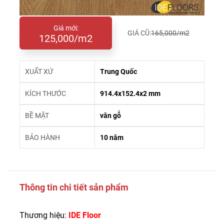
Giá mới:
GIÁ CŨ:
165,000/m2
125,000/m2
XUẤT XỨ
Trung Quốc
KÍCH THƯỚC
914.4x152.4x2 mm
BỀ MẶT
vân gỗ
BẢO HÀNH
10 năm
Thông tin chi tiết sản phẩm
Thương hiệu:
IDE Floor