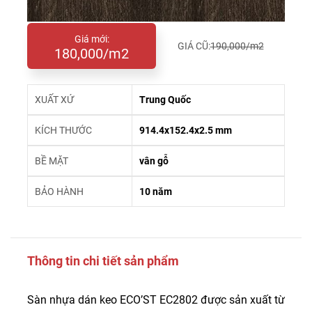
Giá mới:
GIÁ CŨ:
190,000/m2
180,000/m2
XUẤT XỨ
Trung Quốc
KÍCH THƯỚC
914.4x152.4x2.5 mm
BỀ MẶT
vân gỗ
BẢO HÀNH
10 năm
Thông tin chi tiết sản phẩm
Sàn nhựa dán keo ECO’ST EC2802 được sản xuất từ