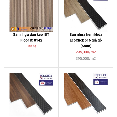
Sàn nhựa dán keo IBT
Sàn nhựa hèm khóa
Floor IC 8142
EcoClick 616 giả gỗ
(5mm)
Liên hệ
295,000/m2
395,000/m2