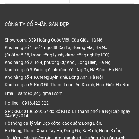
CÔNG TY CỔ PHẦN SÀN ĐẸP
Showroom: 339 Hoàng Quốc Việt, Cầu Giấy, Hà Nội
Kho hàng số 1: số 1 ngõ 38 Đại Từ, Hoàng Mai, Hà Nội
(Cuối ngõ 38, trong công ty xây dựng công nghiệp ICC)
Kho hàng số 2: Tổ 4, phường Cự Khối, Long Biên, Hà Nội
Kho hàng số 3: Đường 6, phường Yên Nghĩa, Hà Đông, Hà Nội
Kho hàng số 4: KCN Nguyên Khê, Đông Anh, Hà Nội
Kho hàng số 5: Km9 ĐL Thăng Long, An Khánh, Hoài Đức, Hà Nội
Email:
sandep.jsc@gmail.com
Hotline:
0916.422.522
GPĐKKD: 0106629567 do Sở KH & ĐT thành phố Hà Nội cấp ngày
04/09/2014
Hệ thống đại lý Sàn Đẹp có tại các quận: Long Biên,
Hà Đông, Thanh Xuân, Tây Hồ, Đống Đa, Ba Đình, Hoàn Kiếm,
Từ Liêm… các huyện: Gia Lâm, Thanh Trì, Thường Tín, Đông Anh,