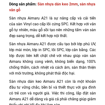
Dòng sản phẩm:
Sàn nhựa dán keo 2mm
,
sàn nhựa
vân gỗ
Sàn nhựa Aimaru A21 là sự nâng cấp và cải tiến
của sàn Vinyl cao cấp lõi cứng SPC. Kết hợp với vân
gỗ tự nhiên, màu gỗ sồi tạo nên những tấm ván sàn
đẹp sang trọng, dễ kết hợp nội thất.
Sàn nhựa Aimaru A21 được cấu tạo bởi lớp phủ UV,
lớp mài mòn, lớp in SPC, lõi SPC, lớp cân bằng. Các
lớp được liên kết chặt chẽ với nhau giúp ván sàn
Aimaru không cong vênh, không biến dạng, 100%
chống thấm, cách nhiệt và cách âm, sàn thân thiện
với môi trường, không phát thải độc hại.
Sàn nhựa dán keo Aimaru A21 còn là một khoản
đầu tư vững chắc, bền bỉ và thiết thực với gia đình
có trẻ con và người già. Việc thi công, lắp đặt sàn
Aimaru A21 dễ dàng và giá cả phải chăng giúp giảm
thiểu chi phí tối đa khi làm sàn.