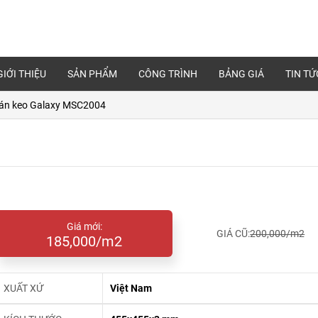
GIỚI THIỆU
SẢN PHẨM
CÔNG TRÌNH
BẢNG GIÁ
TIN TỨ
án keo Galaxy MSC2004
Giá mới:
GIÁ CŨ:
200,000/m2
185,000/m2
XUẤT XỨ
Việt Nam