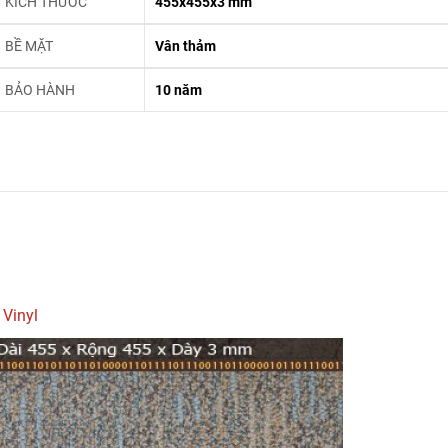
KÍCH THƯỚC
455x455x3 mm
BỀ MẶT
Vân thảm
BẢO HÀNH
10 năm
Vinyl