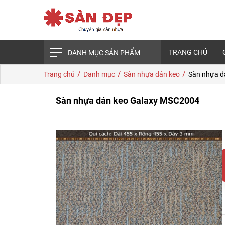
TRANG CHỦ
DANH MỤC SẢN PHẨM
/
/
/
Trang chủ
Danh mục
Sàn nhựa dán keo
Sàn nhựa d
Sàn nhựa dán keo Galaxy MSC2004