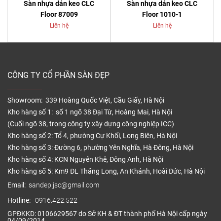
Sàn nhựa dán keo CLC
Sàn nhựa dán keo CLC
Floor 87009
Floor 1010-1
Liên hệ
Liên hệ
CÔNG TY CỔ PHẦN SÀN ĐẸP
Showroom: 339 Hoàng Quốc Việt, Cầu Giấy, Hà Nội
Kho hàng số 1: số 1 ngõ 38 Đại Từ, Hoàng Mai, Hà Nội
(Cuối ngõ 38, trong công ty xây dựng công nghiệp ICC)
Kho hàng số 2: Tổ 4, phường Cự Khối, Long Biên, Hà Nội
Kho hàng số 3: Đường 6, phường Yên Nghĩa, Hà Đông, Hà Nội
Kho hàng số 4: KCN Nguyên Khê, Đông Anh, Hà Nội
Kho hàng số 5: Km9 ĐL Thăng Long, An Khánh, Hoài Đức, Hà Nội
Email:
sandep.jsc@gmail.com
Hotline:
0916.422.522
GPĐKKD: 0106629567 do Sở KH & ĐT thành phố Hà Nội cấp ngày
04/09/2014