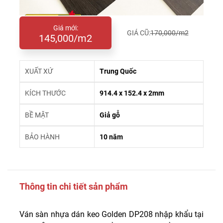
Giá mới:
GIÁ CŨ:
170,000/m2
145,000/m2
XUẤT XỨ
Trung Quốc
KÍCH THƯỚC
914.4 x 152.4 x 2mm
BỀ MẶT
Giả gỗ
BẢO HÀNH
10 năm
Thông tin chi tiết sản phẩm
Ván sàn nhựa dán keo Golden DP208 nhập khẩu tại