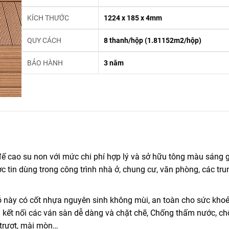
KÍCH THƯỚC
1224 x 185 x 4mm
QUY CÁCH
8 thanh/hộp (1.81152m2/hộp)
BẢO HÀNH
3 năm
cao su non với mức chi phí hợp lý và sở hữu tông màu sáng 
c tin dùng trong công trình nhà ở, chung cư, văn phòng, các tru
này có cốt nhựa nguyên sinh không mùi, an toàn cho sức kho
ến kết nối các ván sàn dễ dàng và chặt chẽ, Chống thấm nước, c
 trượt, mài mòn…