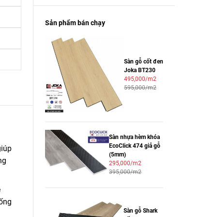
Sản phẩm bán chạy
Sàn gỗ cốt đen
Joka BT230
495,000/m2
595,000/m2
Sàn nhựa hèm khóa
EcoClick 474 giả gỗ
giúp
(5mm)
ng
295,000/m2
395,000/m2
ẻ
hống
Sàn gỗ Shark