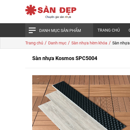
TRANG CHỦ
DANH MỤC SẢN PHẨM
/
/
/
Trang chủ
Danh mục
Sàn nhựa hèm khóa
Sàn nhựa
Sàn nhựa Kosmos SPC5004