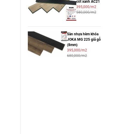
cốt xanh AC21
395,000/m2
580,000/m2
Sàn nhựa hèm khóa
JOKA MG 225 giả gỗ
(8mm)
395,000/m2
680,000/m2