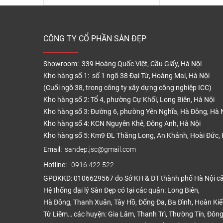
CÔNG TY CỔ PHẦN SÀN ĐẸP
Showroom: 339 Hoàng Quốc Việt, Cầu Giấy, Hà Nội
Kho hàng số 1: số 1 ngõ 38 Đại Từ, Hoàng Mai, Hà Nội
(Cuối ngõ 38, trong công ty xây dựng công nghiệp ICC)
Kho hàng số 2: Tổ 4, phường Cự Khối, Long Biên, Hà Nội
Kho hàng số 3: Đường 6, phường Yên Nghĩa, Hà Đông, Hà 
Kho hàng số 4: KCN Nguyên Khê, Đông Anh, Hà Nội
Kho hàng số 5: Km9 ĐL Thăng Long, An Khánh, Hoài Đức, 
Email:
sandep.jsc@gmail.com
Hotline:
0916.422.522
GPĐKKD: 0106629567 do Sở KH & ĐT thành phố Hà Nội c
Hệ thống đại lý Sàn Đẹp có tại các quận: Long Biên,
Hà Đông, Thanh Xuân, Tây Hồ, Đống Đa, Ba Đình, Hoàn Ki
Từ Liêm… các huyện: Gia Lâm, Thanh Trì, Thường Tín, Đông