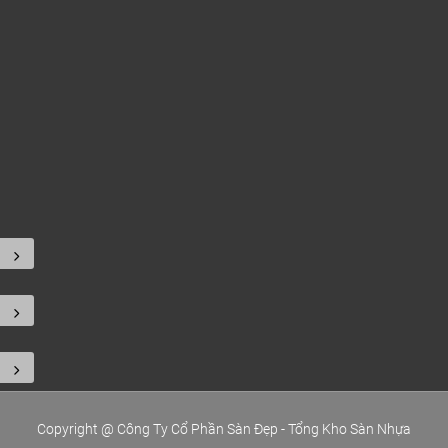
.
Copyright @ Công Ty Cổ Phần Sàn Đẹp - Tổng Kho Sàn Nhựa