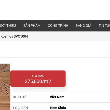
GIỚI THIỆU
SẢN PHẨM
CÔNG TRÌNH
BẢNG GIÁ
TIN TỨ
 Kosmos SPC5004
Giá mới:
275,000/m2
XUẤT XỨ
Việt Nam
LOẠI SÀN
Hèm Khóa