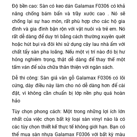
Độ bền cao: Sàn có keo dán Galamax F0306 có khả
năng chống bám bẩn và trầy xước cao . Nó sẽ
chống lại sự hao mòn, rất phù hợp cho các hộ gia
đình và gia đình bận rộn với vật nuôi và trẻ em. Nó
rất dễ dàng để duy trì bằng cách thường xuyên quét
hoặc hút bụi và đôi khi sử dụng cây lau nhà ẩm với
chất tẩy sàn pha loãng. Nếu một vị trí nào đó bị hư
hỏng nghiêm trọng, thật dễ dàng để thay thế một
tấm ván để sửa chữa thân thiện với ngân sách.
Dễ thi công: Sàn giả vân gỗ Galamax F0306 có lõi
cứng, dày điều này làm cho nó dễ dàng hơn để cài
đặt, vì không cần chuẩn bị lớp nền phụ quá hoàn
hảo
Tùy chọn phong cách: Một trong những lợi ích lớn
nhất của việc chọn bất kỳ loại sàn vinyl nào là có
các tùy chọn thiết kế thực tế không giới hạn. Bạn có
thể mua sàn nhựa Galamax F0306 với bất kỳ màu