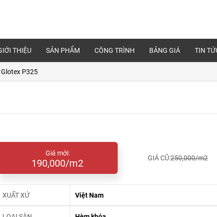
GIỚI THIỆU
SẢN PHẨM
CÔNG TRÌNH
BẢNG GIÁ
TIN TỨ
 Glotex P325
Giá mới:
GIÁ CŨ:
250,000/m2
190,000/m2
XUẤT XỨ
Việt Nam
LOẠI SÀN
Hèm khóa