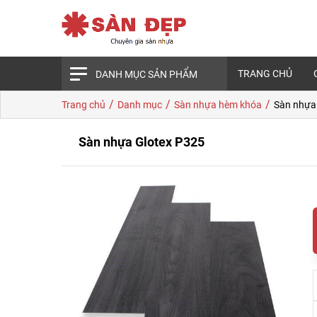
TRANG CHỦ
DANH MỤC SẢN PHẨM
/
/
/
Trang chủ
Danh mục
Sàn nhựa hèm khóa
Sàn nhựa
Sàn nhựa Glotex P325