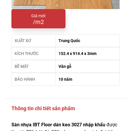
Giá mới:
/m2
XUẤT XỨ
Trung Quốc
KÍCH THƯỚC
152.4 x 914.4 x 3mm
BỀ MẶT
Vân gỗ
BẢO HÀNH
10 năm
Thông tin chi tiết sản phẩm
Sàn nhựa IBT Floor dán keo 3027 nhập khẩu
được