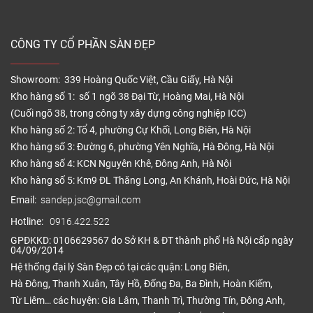
CÔNG TY CỔ PHẦN SÀN ĐẸP
Showroom: 339 Hoàng Quốc Việt, Cầu Giấy, Hà Nội
Kho hàng số 1: số 1 ngõ 38 Đại Từ, Hoàng Mai, Hà Nội
(Cuối ngõ 38, trong công ty xây dựng công nghiệp ICC)
Kho hàng số 2: Tổ 4, phường Cự Khối, Long Biên, Hà Nội
Kho hàng số 3: Đường 6, phường Yên Nghĩa, Hà Đông, Hà Nội
Kho hàng số 4: KCN Nguyên Khê, Đông Anh, Hà Nội
Kho hàng số 5: Km9 ĐL Thăng Long, An Khánh, Hoài Đức, Hà Nội
Email:
sandep.jsc@gmail.com
Hotline:
0916.422.522
GPĐKKD: 0106629567 do Sở KH & ĐT thành phố Hà Nội cấp ngày
04/09/2014
Hệ thống đại lý Sàn Đẹp có tại các quận: Long Biên,
Hà Đông, Thanh Xuân, Tây Hồ, Đống Đa, Ba Đình, Hoàn Kiếm,
Từ Liêm… các huyện: Gia Lâm, Thanh Trì, Thường Tín, Đông Anh,