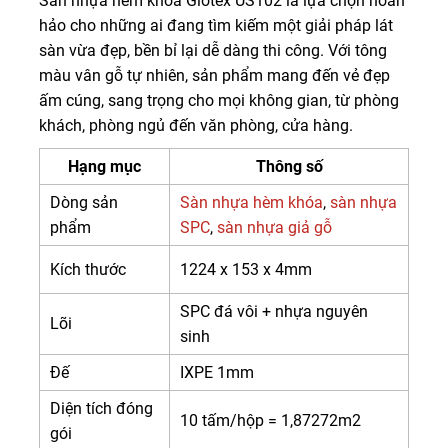
Sàn nhựa hèm khóa Glotex US102 là lựa chọn hoàn
hảo cho những ai đang tìm kiếm một giải pháp lát
sàn vừa đẹp, bền bỉ lại dễ dàng thi công. Với tông
màu vân gỗ tự nhiên, sản phẩm mang đến vẻ đẹp
ấm cúng, sang trọng cho mọi không gian, từ phòng
khách, phòng ngủ đến văn phòng, cửa hàng.
Hạng mục
Thông số
Dòng sản
Sàn nhựa hèm khóa
,
sàn nhựa
phẩm
SPC
,
sàn nhựa giả gỗ
Kích thước
1224 x 153 x 4mm
SPC đá vôi + nhựa nguyên
Lõi
sinh
Đế
IXPE 1mm
Diện tích đóng
10 tấm/hộp = 1,87272m2
gói