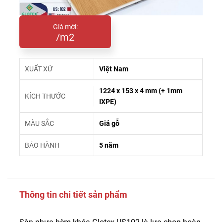
Giá mới:
/m2
XUẤT XỨ
Việt Nam
1224 x 153 x 4 mm (+ 1mm
KÍCH THƯỚC
IXPE)
MÀU SẮC
Giả gỗ
BẢO HÀNH
5 năm
Thông tin chi tiết sản phẩm