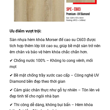
Ưu điểm vượt trội:
Sàn nhựa hèm khóa Morser đế cao su C603 được
tích hợp thêm lớp lót cao su, giúp bề mặt sàn trở nên
êm chân và bảo vệ hèm khóa chắc chắn hơn.
✔ Chống nước 100% – Không lo cong vênh, mối
mọt
✔ Bề mặt chống trầy xước cao cấp – Công nghệ UV
Diamond bền đẹp theo thời gian
✔ Cảm giác chân thực như gỗ tự nhiên – Tôn lên vẻ
đẹp tinh tế cho ngôi nhà bạn
✔ Thi công dễ dàng, không bụi bẩn – Hèm khóa