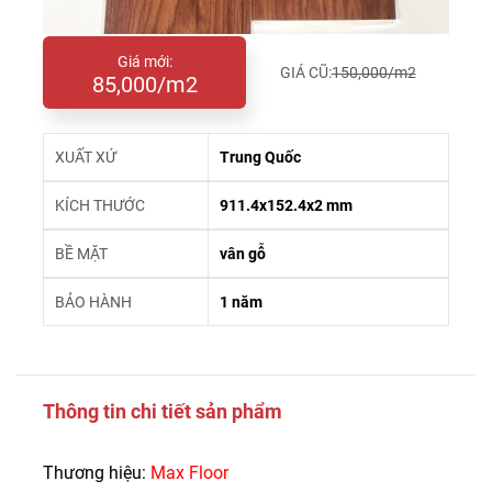
Giá mới:
GIÁ CŨ:
150,000/m2
85,000/m2
XUẤT XỨ
Trung Quốc
KÍCH THƯỚC
911.4x152.4x2 mm
BỀ MẶT
vân gỗ
BẢO HÀNH
1 năm
Thông tin chi tiết sản phẩm
Thương hiệu:
Max Floor