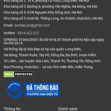
Kho hàng số 2: Tổ 4, phường Cự Khối, Long Biên, Hà Nội
Kho hàng số 3: Đường 6, phường Yên Nghĩa, Hà Đông, Hà Nội
Kho hàng số 4: KCN Nguyên Khê, Đông Anh, Hà Nội
Kho hàng số 5: Km9 ĐL Thăng Long, An Khánh, Hoài Đức, Hà Nội
Email:
sandep.jsc@gmail.com
Hotline:
0916.422.522
GPĐKKD: 0106629567 do Sở KH & ĐT thành phố Hà Nội cấp ngày
04/09/2014
Hệ thống đại lý Sàn Đẹp có tại các quận: Long Biên,
Hà Đông, Thanh Xuân, Tây Hồ, Đống Đa, Ba Đình, Hoàn Kiếm,
Từ Liêm… các huyện: Gia Lâm, Thanh Trì, Thường Tín, Đông Anh,
Đan Phượng, Hoài Đức… và các tỉnh miền Bắc, miền Trung.
Thông tin
Chính sách