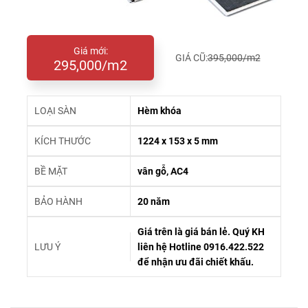
Giá mới:
GIÁ CŨ:
395,000/m2
295,000/m2
LOẠI SÀN
Hèm khóa
KÍCH THƯỚC
1224 x 153 x 5 mm
BỀ MẶT
vân gỗ, AC4
BẢO HÀNH
20 năm
Giá trên là giá bán lẻ. Quý KH
LƯU Ý
liên hệ Hotline 0916.422.522
để nhận ưu đãi chiết khấu.