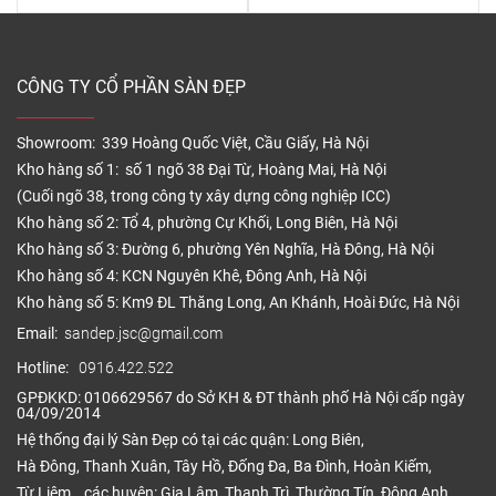
CÔNG TY CỔ PHẦN SÀN ĐẸP
Showroom: 339 Hoàng Quốc Việt, Cầu Giấy, Hà Nội
Kho hàng số 1: số 1 ngõ 38 Đại Từ, Hoàng Mai, Hà Nội
(Cuối ngõ 38, trong công ty xây dựng công nghiệp ICC)
Kho hàng số 2: Tổ 4, phường Cự Khối, Long Biên, Hà Nội
Kho hàng số 3: Đường 6, phường Yên Nghĩa, Hà Đông, Hà Nội
Kho hàng số 4: KCN Nguyên Khê, Đông Anh, Hà Nội
Kho hàng số 5: Km9 ĐL Thăng Long, An Khánh, Hoài Đức, Hà Nội
Email:
sandep.jsc@gmail.com
Hotline:
0916.422.522
GPĐKKD: 0106629567 do Sở KH & ĐT thành phố Hà Nội cấp ngày
04/09/2014
Hệ thống đại lý Sàn Đẹp có tại các quận: Long Biên,
Hà Đông, Thanh Xuân, Tây Hồ, Đống Đa, Ba Đình, Hoàn Kiếm,
Từ Liêm… các huyện: Gia Lâm, Thanh Trì, Thường Tín, Đông Anh,