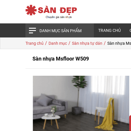
TRANG CHỦ
DANH MỤC SẢN PHẨM
/
/
/
Trang chủ
Danh mục
Sàn nhựa tự dán
Sàn nhựa Ms
Sàn nhựa Msfloor W509