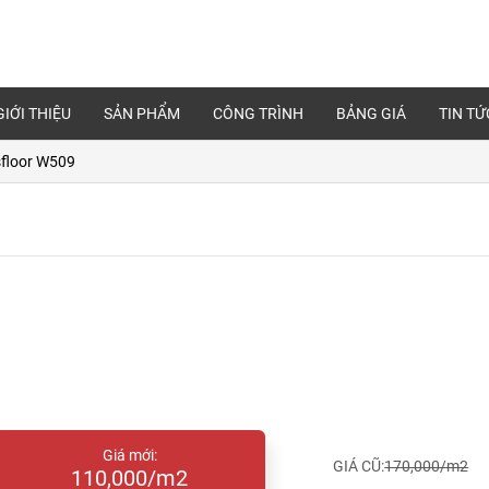
GIỚI THIỆU
SẢN PHẨM
CÔNG TRÌNH
BẢNG GIÁ
TIN TỨ
floor W509
Giá mới:
GIÁ CŨ:
170,000/m2
110,000/m2