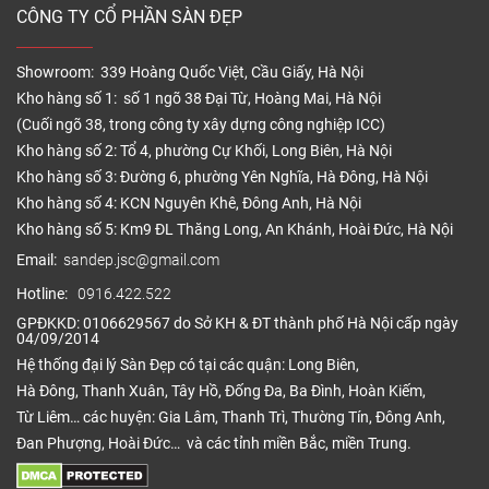
CÔNG TY CỔ PHẦN SÀN ĐẸP
Showroom: 339 Hoàng Quốc Việt, Cầu Giấy, Hà Nội
Kho hàng số 1: số 1 ngõ 38 Đại Từ, Hoàng Mai, Hà Nội
(Cuối ngõ 38, trong công ty xây dựng công nghiệp ICC)
Kho hàng số 2: Tổ 4, phường Cự Khối, Long Biên, Hà Nội
Kho hàng số 3: Đường 6, phường Yên Nghĩa, Hà Đông, Hà Nội
Kho hàng số 4: KCN Nguyên Khê, Đông Anh, Hà Nội
Kho hàng số 5: Km9 ĐL Thăng Long, An Khánh, Hoài Đức, Hà Nội
Email:
sandep.jsc@gmail.com
Hotline:
0916.422.522
GPĐKKD: 0106629567 do Sở KH & ĐT thành phố Hà Nội cấp ngày
04/09/2014
Hệ thống đại lý Sàn Đẹp có tại các quận: Long Biên,
Hà Đông, Thanh Xuân, Tây Hồ, Đống Đa, Ba Đình, Hoàn Kiếm,
Từ Liêm… các huyện: Gia Lâm, Thanh Trì, Thường Tín, Đông Anh,
Đan Phượng, Hoài Đức… và các tỉnh miền Bắc, miền Trung.