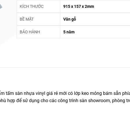
KÍCH THƯỚC
915 x 157 x 2mm
BỀ MẶT
Vân gỗ
BẢO HÀNH
5 năm
ẩm tấm sàn nhựa vinyl giá rẻ mới có lớp keo mỏng bám sẵn phí
hù hợp để sử dụng cho các công trình sàn showroom, phòng tr