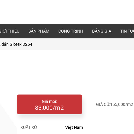
GIỚI THIỆU
SẢN PHẨM
CÔNG TRÌNH
BẢNG GIÁ
TIN TỨ
 dán Glotex D264
Giá mới:
GIÁ CŨ:
155,000/m2
83,000/m2
XUẤT XỨ
Việt Nam