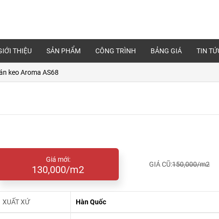
GIỚI THIỆU
SẢN PHẨM
CÔNG TRÌNH
BẢNG GIÁ
TIN TỨ
án keo Aroma AS68
Giá mới:
GIÁ CŨ:
150,000/m2
130,000/m2
XUẤT XỨ
Hàn Quốc