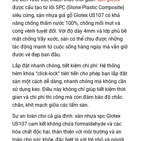
được cấu tạo từ lõi SPC (Stone Plastic Composite)
siêu cứng, sàn nhựa giả gỗ Glotex US107 có khả
năng chống thấm nước 100%, chống mối mọt và
cong vênh tuyệt đối. Với độ dày 4mm và lớp phủ bề
mặt chống trầy xước, sàn có thể chịu được những
tác động mạnh từ cuộc sống hàng ngày mà vẫn giữ
được vẻ đẹp ban đầu.
Lắp đặt nhanh chóng, tiết kiệm chi phí: Hệ thống
hèm khóa “click-lock” tiên tiến cho phép bạn lắp đặt
sàn một cách dễ dàng, nhanh chóng mà không cần
sử dụng keo. Điều này không chỉ giúp tiết kiệm thời
gian và chi phí thi công mà còn đảm bảo độ chắc
chắn, khít mạch giữa các tấm sàn.
Sự an toàn cho cả gia đình: sàn nhựa spc Glotex
US107 cam kết không chứa formaldehyde và các
hóa chất độc hại, thân thiện với môi trường và an
toàn cho sức khỏe, đặc biệt là với trẻ nhỏ và người