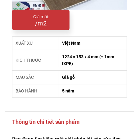
Giá mới:
/m2
XUẤT XỨ
Việt Nam
1224 x 153 x 4 mm (+ 1mm
KÍCH THƯỚC
IXPE)
MÀU SẮC
Giả gỗ
BẢO HÀNH
5 năm
Thông tin chi tiết sản phẩm