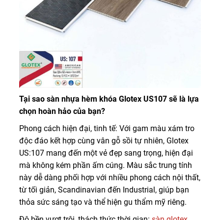
Tại sao sàn nhựa hèm khóa Glotex US107 sẽ là lựa
chọn hoàn hảo của bạn?
Phong cách hiện đại, tinh tế: Với gam màu xám tro
độc đáo kết hợp cùng vân gỗ sồi tự nhiên, Glotex
US:107 mang đến một vẻ đẹp sang trọng, hiện đại
mà không kém phần ấm cúng. Màu sắc trung tính
này dễ dàng phối hợp với nhiều phong cách nội thất,
từ tối giản, Scandinavian đến Industrial, giúp bạn
thỏa sức sáng tạo và thể hiện gu thẩm mỹ riêng.
Độ bền vượt trội, thách thức thời gian:
sàn glotex