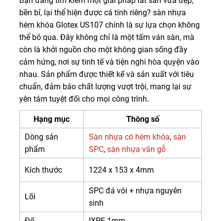
Bạn đang tìm kiếm một giải pháp lát sàn vừa đẹp,
bền bỉ, lại thể hiện được cá tính riêng? sàn nhựa
hèm khóa Glotex US107 chính là sự lựa chọn không
thể bỏ qua. Đây không chỉ là một tấm ván sàn, mà
còn là khởi nguồn cho một không gian sống đầy
cảm hứng, nơi sự tinh tế và tiện nghi hòa quyện vào
nhau. Sản phẩm được thiết kế và sản xuất với tiêu
chuẩn, đảm bảo chất lượng vượt trội, mang lại sự
yên tâm tuyệt đối cho mọi công trình.
Hạng mục
Thông số
Dòng sản
Sàn nhựa có hèm khóa
,
sàn
phẩm
SPC
,
sàn nhựa vân gỗ
Kích thước
1224 x 153 x 4mm
SPC đá vôi + nhựa nguyên
Lõi
sinh
Đế
IXPE 1mm