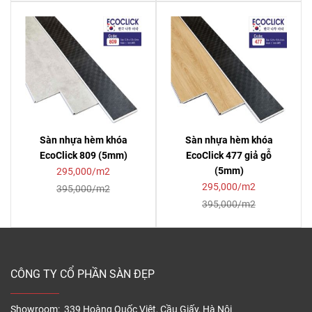
Sàn nhựa hèm khóa
Sàn nhựa hèm khóa
EcoClick 809 (5mm)
EcoClick 477 giả gỗ
(5mm)
295,000/m2
295,000/m2
395,000/m2
395,000/m2
CÔNG TY CỔ PHẦN SÀN ĐẸP
Showroom: 339 Hoàng Quốc Việt, Cầu Giấy, Hà Nội