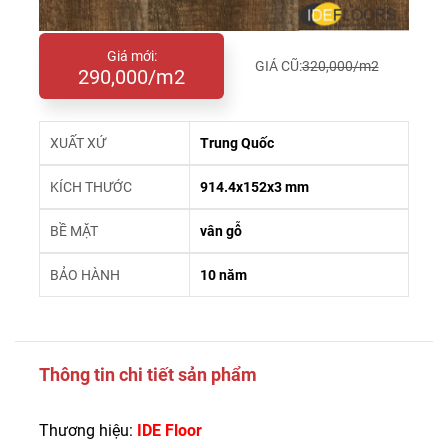
Giá mới:
GIÁ CŨ:
320,000/m2
290,000/m2
XUẤT XỨ
Trung Quốc
KÍCH THƯỚC
914.4x152x3 mm
BỀ MẶT
vân gỗ
BẢO HÀNH
10 năm
Thông tin chi tiết sản phẩm
Thương hiệu:
IDE Floor