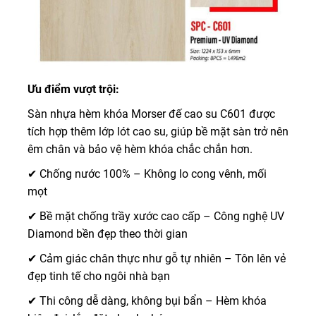
Ưu điểm vượt trội:
Sàn nhựa hèm khóa Morser đế cao su C601 được
tích hợp thêm lớp lót cao su, giúp bề mặt sàn trở nên
êm chân và bảo vệ hèm khóa chắc chắn hơn.
✔ Chống nước 100% – Không lo cong vênh, mối
mọt
✔ Bề mặt chống trầy xước cao cấp – Công nghệ UV
Diamond bền đẹp theo thời gian
✔ Cảm giác chân thực như gỗ tự nhiên – Tôn lên vẻ
đẹp tinh tế cho ngôi nhà bạn
✔ Thi công dễ dàng, không bụi bẩn – Hèm khóa