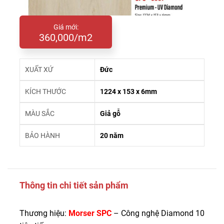
Giá mới:
360,000/m2
XUẤT XỨ
Đức
KÍCH THƯỚC
1224 x 153 x 6mm
MÀU SẮC
Giả gỗ
BẢO HÀNH
20 năm
Thông tin chi tiết sản phẩm
Thương hiệu:
Morser SPC
– Công nghệ Diamond 10