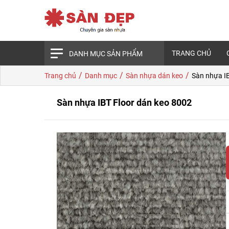
TRANG CHỦ
DANH MỤC SẢN PHẨM
/
/
/
Trang chủ
Danh mục
Sàn nhựa dán keo
Sàn nhựa I
Sàn nhựa IBT Floor dán keo 8002