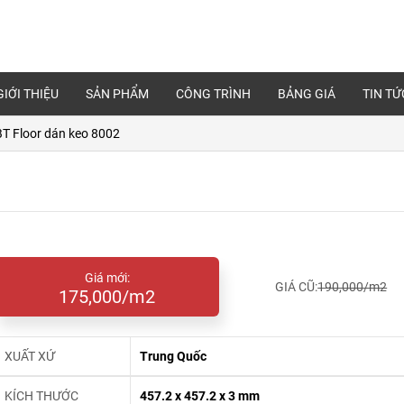
GIỚI THIỆU
SẢN PHẨM
CÔNG TRÌNH
BẢNG GIÁ
TIN TỨ
BT Floor dán keo 8002
Giá mới:
GIÁ CŨ:
190,000/m2
175,000/m2
XUẤT XỨ
Trung Quốc
KÍCH THƯỚC
457.2 x 457.2 x 3 mm