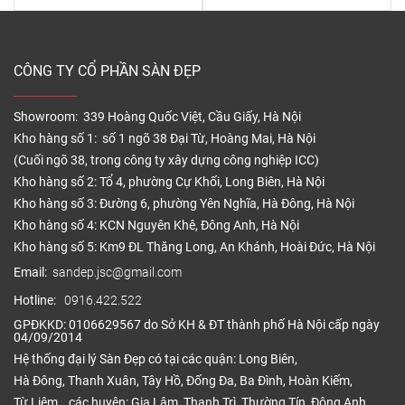
CÔNG TY CỔ PHẦN SÀN ĐẸP
Showroom: 339 Hoàng Quốc Việt, Cầu Giấy, Hà Nội
Kho hàng số 1: số 1 ngõ 38 Đại Từ, Hoàng Mai, Hà Nội
(Cuối ngõ 38, trong công ty xây dựng công nghiệp ICC)
Kho hàng số 2: Tổ 4, phường Cự Khối, Long Biên, Hà Nội
Kho hàng số 3: Đường 6, phường Yên Nghĩa, Hà Đông, Hà Nội
Kho hàng số 4: KCN Nguyên Khê, Đông Anh, Hà Nội
Kho hàng số 5: Km9 ĐL Thăng Long, An Khánh, Hoài Đức, Hà Nội
Email:
sandep.jsc@gmail.com
Hotline:
0916.422.522
GPĐKKD: 0106629567 do Sở KH & ĐT thành phố Hà Nội cấp ngày
04/09/2014
Hệ thống đại lý Sàn Đẹp có tại các quận: Long Biên,
Hà Đông, Thanh Xuân, Tây Hồ, Đống Đa, Ba Đình, Hoàn Kiếm,
Từ Liêm… các huyện: Gia Lâm, Thanh Trì, Thường Tín, Đông Anh,