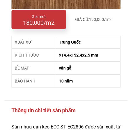
Giá mới:
GIÁ CŨ:
190,000/m2
180,000/m2
XUẤT XỨ
Trung Quốc
KÍCH THƯỚC
914.4x152.4x2.5 mm
BỀ MẶT
vân gỗ
BẢO HÀNH
10 năm
Thông tin chi tiết sản phẩm
Sàn nhựa dán keo ECO’ST EC2806 được sản xuất từ