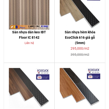
Sàn nhựa dán keo IBT
Sàn nhựa hèm khóa
Floor IC 8142
EcoClick 616 giả gỗ
(5mm)
Liên hệ
295,000/m2
395,000/m2