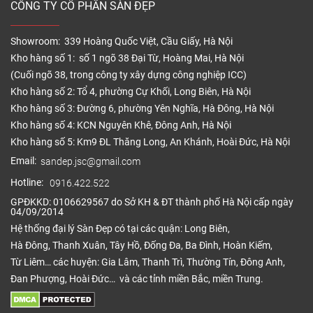
CÔNG TY CỔ PHẦN SÀN ĐẸP
Showroom: 339 Hoàng Quốc Việt, Cầu Giấy, Hà Nội
Kho hàng số 1: số 1 ngõ 38 Đại Từ, Hoàng Mai, Hà Nội
(Cuối ngõ 38, trong công ty xây dựng công nghiệp ICC)
Kho hàng số 2: Tổ 4, phường Cự Khối, Long Biên, Hà Nội
Kho hàng số 3: Đường 6, phường Yên Nghĩa, Hà Đông, Hà Nội
Kho hàng số 4: KCN Nguyên Khê, Đông Anh, Hà Nội
Kho hàng số 5: Km9 ĐL Thăng Long, An Khánh, Hoài Đức, Hà Nội
Email:
sandep.jsc@gmail.com
Hotline:
0916.422.522
GPĐKKD: 0106629567 do Sở KH & ĐT thành phố Hà Nội cấp ngày
04/09/2014
Hệ thống đại lý Sàn Đẹp có tại các quận: Long Biên,
Hà Đông, Thanh Xuân, Tây Hồ, Đống Đa, Ba Đình, Hoàn Kiếm,
Từ Liêm… các huyện: Gia Lâm, Thanh Trì, Thường Tín, Đông Anh,
Đan Phượng, Hoài Đức… và các tỉnh miền Bắc, miền Trung.