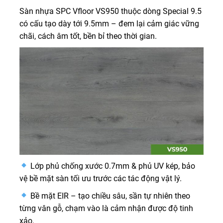
Sàn nhựa SPC Vfloor VS950 thuộc dòng Special 9.5
có cấu tạo dày tới 9.5mm – đem lại cảm giác vững
chãi, cách âm tốt, bền bỉ theo thời gian.
Lớp phủ chống xước 0.7mm & phủ UV kép, bảo
vệ bề mặt sàn tối ưu trước các tác động vật lý.
Bề mặt EIR – tạo chiều sâu, sần tự nhiên theo
từng vân gỗ, chạm vào là cảm nhận được độ tinh
xảo.