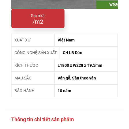
Giá mới:
/m2
XUẤT XỨ
Việt Nam
CÔNG NGHỆ SẢN XUẤT
CH LB Đức
KÍCH THƯỚC
L1800 x W228 x T9.5mm
MÀU SẮC
Vân gỗ, Sần theo vân
BẢO HÀNH
10 năm
Thông tin chi tiết sản phẩm