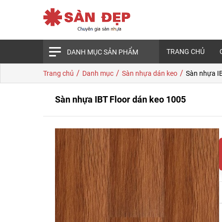
TRANG CHỦ
DANH MỤC SẢN PHẨM
/
/
/
Trang chủ
Danh mục
Sàn nhựa dán keo
Sàn nhựa I
Sàn nhựa IBT Floor dán keo 1005