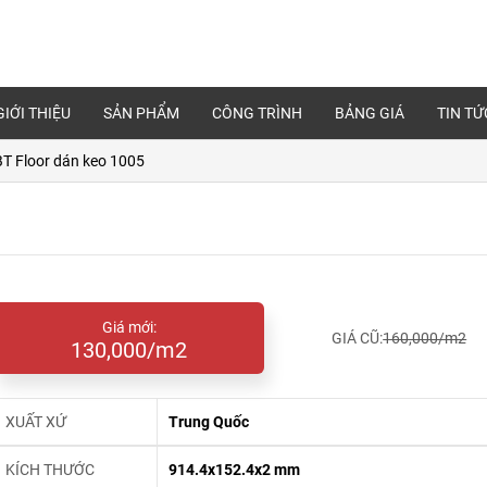
GIỚI THIỆU
SẢN PHẨM
CÔNG TRÌNH
BẢNG GIÁ
TIN TỨ
BT Floor dán keo 1005
Giá mới:
GIÁ CŨ:
160,000/m2
130,000/m2
XUẤT XỨ
Trung Quốc
KÍCH THƯỚC
914.4x152.4x2 mm