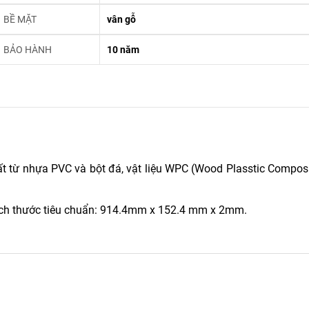
BỀ MẶT
vân gỗ
BẢO HÀNH
10 năm
t từ nhựa PVC và bột đá, vật liệu WPC (Wood Plasstic Composi
ích thước tiêu chuẩn: 914.4mm x 152.4 mm x 2mm.