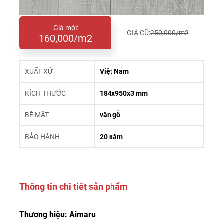
Giá mới:
GIÁ CŨ:
250,000/m2
160,000/m2
XUẤT XỨ
Việt Nam
KÍCH THƯỚC
184x950x3 mm
BỀ MẶT
vân gỗ
BẢO HÀNH
20 năm
Thông tin chi tiết sản phẩm
Thương hiệu: Aimaru