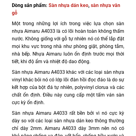
Dòng sản phẩm:
Sàn nhựa dán keo
,
sàn nhựa vân
gỗ
Một trong những lợi ích trong việc lựa chọn sàn
nhựa Aimaru A4033 là có lõi hoàn toàn không thấm
nước. Không giống với gỗ tự nhiên nó có thể lắp đặt
mọi khu vực trong nhà như phòng giặt, phòng tắm,
nhà bếp. Nhựa Aimaru luôn ổn định trước mọi thời
tiết, khi độ ẩm và nhiệt độ dao động.
Sàn nhựa Aimaru A4033 khác với các loại sàn nhựa
vinyl khác bỏi nó có lớp lõi đàn hồi đọc đáo là do sự
kết hợp của bột đá tự nhiên, polyvinyl clorua và các
chất ổn định. Điều này cung cấp một tấm ván sàn
cực kỳ ổn định.
Sàn nhựa Aimaru A4033 rất bền bởi vì nó cực kỳ
dày so với các loại sàn nhựa dán keo thông thường
chỉ dày 2mm. Aimaru A4033 dày 3mm nên nó có
khả năng chống va đập, vết bẩn, chống trầy xước và