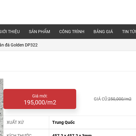
GIỚI THIỆU
SẢN PHẨM
CÔNG TRÌNH
BẢNG GIÁ
TIN TỨ
ân đá Golden DP322
Giá mới:
GIÁ CŨ:
250,000/m2
195,000/m2
XUẤT XỨ
Trung Quốc
KÍCH THƯỚC
457.2 x 457.2 x 3mm