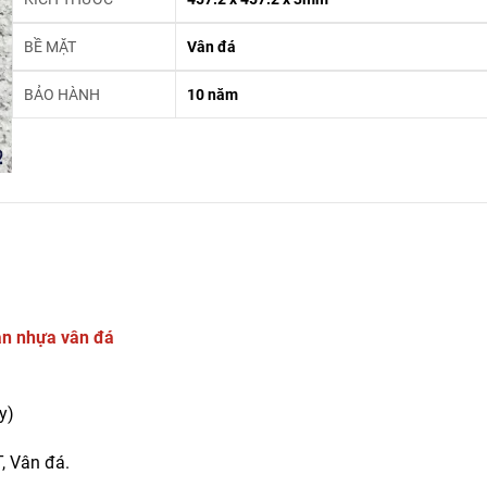
BỀ MẶT
Vân đá
BẢO HÀNH
10 năm
n nhựa vân đá
y)
, Vân đá.