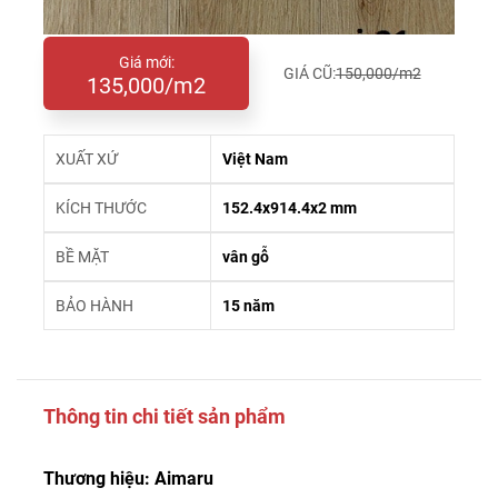
Giá mới:
GIÁ CŨ:
150,000/m2
135,000/m2
XUẤT XỨ
Việt Nam
KÍCH THƯỚC
152.4x914.4x2 mm
BỀ MẶT
vân gỗ
BẢO HÀNH
15 năm
Thông tin chi tiết sản phẩm
Thương hiệu: Aimaru