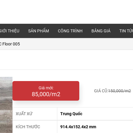
GIỚI THIỆU
SẢN PHẨM
CÔNG TRÌNH
BẢNG GIÁ
TIN TỨ
 Floor 005
Giá mới:
GIÁ CŨ:
150,000/m2
85,000/m2
XUẤT XỨ
Trung Quốc
KÍCH THƯỚC
914.4x152.4x2 mm