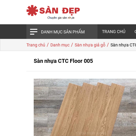
TRANG CHỦ
DANH MỤC SẢN PHẨM
/
/
/
Trang chủ
Danh mục
Sàn nhựa giả gỗ
Sàn nhựa CTC
Sàn nhựa CTC Floor 005