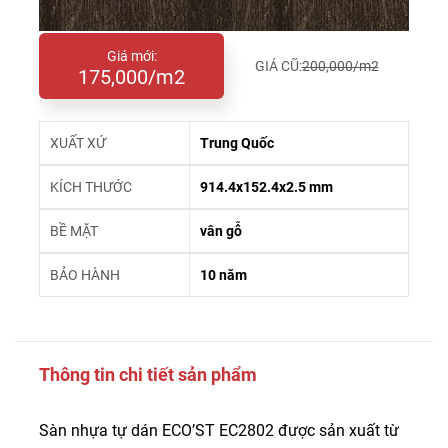
Giá mới:
GIÁ CŨ:
200,000/m2
175,000/m2
XUẤT XỨ
Trung Quốc
KÍCH THƯỚC
914.4x152.4x2.5 mm
BỀ MẶT
vân gỗ
BẢO HÀNH
10 năm
Thông tin chi tiết sản phẩm
Sàn nhựa tự dán ECO’ST EC2802 được sản xuất từ