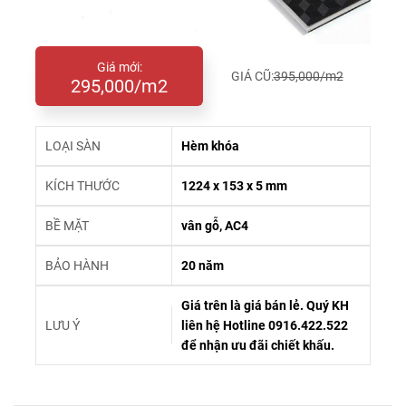
Giá mới:
GIÁ CŨ:
395,000/m2
295,000/m2
LOẠI SÀN
Hèm khóa
KÍCH THƯỚC
1224 x 153 x 5 mm
BỀ MẶT
vân gỗ, AC4
BẢO HÀNH
20 năm
Giá trên là giá bán lẻ. Quý KH
LƯU Ý
liên hệ Hotline 0916.422.522
để nhận ưu đãi chiết khấu.