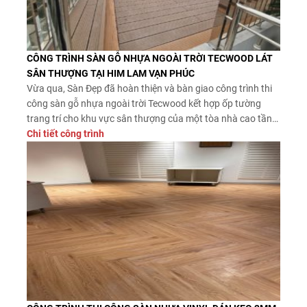
CÔNG TRÌNH SÀN GỖ NHỰA NGOÀI TRỜI TECWOOD LÁT
SÂN THƯỢNG TẠI HIM LAM VẠN PHÚC
Vừa qua, Sàn Đẹp đã hoàn thiện và bàn giao công trình thi
công sàn gỗ nhựa ngoài trời Tecwood kết hợp ốp tường
trang trí cho khu vực sân thượng của một tòa nhà cao tầng.
Công trình gây ấn tượng với thiết kế hiện đại, màu coffee
Chi tiết công trình
sang trọng và khả năng thích […]