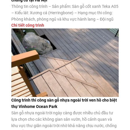
chung cư tại Hà Nội
Thông tin công trình – Sản phẩm: Sàn gỗ cốt xanh Teka A05
– Kiểu lát: Xương cá (Herringbone) – Hạng mục thi công:
Phòng khách, phòng ngủ và khu vực hành lang – Đội ngũ
Chi tiết công trình
thi công: Sàn Đẹp Ưu điểm của sàn gỗ xương cá cốt xanh
Teka A05 Ngoài vẻ đẹp nổi […]
Công trình thi công sàn gỗ nhựa ngoài trời ven hồ cho biệt
thự Vinhome Ocean Park
Sàn gỗ nhựa ngoài trời ngày càng được nhiều chủ đầu tư
lựa chọn cho các không gian sân vườn, hồ cảnh quan và
khu vực thư giãn ngoài trời nhờ khả năng chịu nước, chống