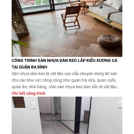
CÔNG TRÌNH SÀN NHỰA DÁN KEO LẮP KIỂU XƯƠNG CÁ
TẠI QUẬN BA ĐÌNH
Sàn nhựa dán keo là vật liệu cao cấp chuyên dùng lát sàn
cho các khu vực công cộng như quán trà sữa, quán cafe,
quán ăn, nhà hàng…Ván sàn nhựa keo dán sẵn là vật liệu
sàn bền bỉ cứng rắn, có thể chịu nhiều tác động của ngoại
Chi tiết công trình
lực nên được khách hàng […]