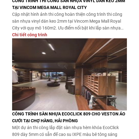
CÔNG TRÌNH THI CÔNG SÀN NHỰA VINYL DÁN KEO 2MM
TẠI VINCOM MEGA MALL ROYAL CITY
Cập nhật hình ảnh thi công hoàn thiện công trình thi công
sàn nhựa vinyl dán keo 2mm tại Vincom Mega Mall Royal
City với quy mô 160m2. Ưu điểm nổi bật khi lắp sàn nhựa
vinyl dán keo xương cá 2mm
Chi tiết công trình
Giá rẻ: dao động khoảng
140.000 – 180.000đ/m², tiết kiệm hơn so […]
CÔNG TRÌNH SÀN NHỰA ECOCLICK 809 CHO VESTON ÁO
CƯỚI TẠI CHỢ HÀNG, HẢI PHÒNG
Một dự án thi công lắp đặt sàn nhựa hèm khóa EcoClick
809 dày 5mm có sẵn đế cao su IXPE màu bê tông sáng