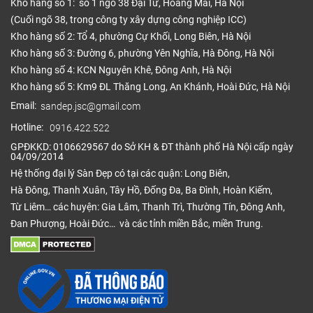
Kho hàng số 1: số 1 ngõ 38 Đại Từ, Hoàng Mai, Hà Nội
(Cuối ngõ 38, trong công ty xây dựng công nghiệp ICC)
Kho hàng số 2: Tổ 4, phường Cự Khối, Long Biên, Hà Nội
Kho hàng số 3: Đường 6, phường Yên Nghĩa, Hà Đông, Hà Nội
Kho hàng số 4: KCN Nguyên Khê, Đông Anh, Hà Nội
Kho hàng số 5: Km9 ĐL Thăng Long, An Khánh, Hoài Đức, Hà Nội
Email:
sandep.jsc@gmail.com
Hotline:
0916.422.522
GPĐKKD: 0106629567 do Sở KH & ĐT thành phố Hà Nội cấp ngày
04/09/2014
Hệ thống đại lý Sàn Đẹp có tại các quận: Long Biên,
Hà Đông, Thanh Xuân, Tây Hồ, Đống Đa, Ba Đình, Hoàn Kiếm,
Từ Liêm… các huyện: Gia Lâm, Thanh Trì, Thường Tín, Đông Anh,
Đan Phượng, Hoài Đức… và các tỉnh miền Bắc, miền Trung.