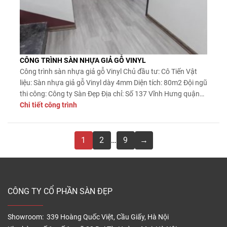
CÔNG TRÌNH SÀN NHỰA GIẢ GỖ VINYL
Công trình sàn nhựa giả gỗ Vinyl Chủ đầu tư: Cô Tiến Vật
liệu: Sàn nhựa giả gỗ Vinyl dày 4mm Diện tích: 80m2 Đội ngũ
thi công: Công ty Sàn Đẹp Địa chỉ: Số 137 Vĩnh Hưng quận
Hoàng Mai Một số hình ảnh ván sàn nhựa giả gỗ Vinyl dày
Chi tiết công trình
4mm
1
2
…
9
→
CÔNG TY CỔ PHẦN SÀN ĐẸP
Showroom: 339 Hoàng Quốc Việt, Cầu Giấy, Hà Nội