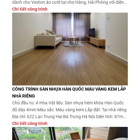
dành cho Veston áo cưới tại chợ Hàng, Hải Phòng với diện
tích 150m2 vừa được Sàn Đẹp bàn giao và nhận được phản
Chi tiết công trình
hồi rất tích cực từ phía […]
CÔNG TRÌNH SÀN NHỰA HÀN QUỐC MÀU VÀNG KEM LẮP
NHÀ RIÊNG
Chủ đầu tư: A Hòa Vật liệu: Sàn nhựa hèm khóa Hàn Quốc
độ dày 4mm Màu sắc: Màu vàng kem Lắp đặt: Tại nhà riêng
Địa chỉ: 622 Lạc Trung Hai Bà Trưng Hà Nội Diện tích: 87m2
Màu sàn nhựa hèm khóa dày 4mm màu vàng kem đẹp làm
Chi tiết công trình
nổi bật nên nội […]