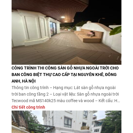
CÔNG TRÌNH THI CÔNG SÀN GỖ NHỰA NGOÀI TRỜI CHO
BAN CÔNG BIỆT THỰ CAO CẤP TẠI NGUYÊN KHÊ, ĐÔNG
ANH, HÀ NỘI
Thông tin công trình – Hạng mục: Lát sàn gỗ nhựa ngoài
trời ban công tầng 2 – Loại vật liệu: Sàn gỗ nhựa ngoài trời
Tecwood mã MS140k25 màu coffee và wood – Kết cấu: Hệ
khung thép hộp mạ kẽm kết hợp thanh đỡ chuyên dụng –
Chi tiết công trình
Phong cách thiết kế: Hiện đại, […]