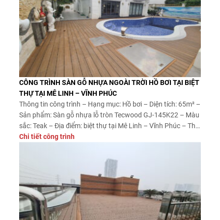
CÔNG TRÌNH SÀN GỖ NHỰA NGOÀI TRỜI HỒ BƠI TẠI BIỆT
THỰ TẠI MÊ LINH – VĨNH PHÚC
Thông tin công trình – Hạng mục: Hồ bơi – Diện tích: 65m² –
Sản phẩm: Sàn gỗ nhựa lỗ tròn Tecwood GJ-145K22 – Màu
sắc: Teak – Địa điểm: biệt thự tại Mê Linh – Vĩnh Phúc – Thời
gian thi công 2 ngày Sau khi khảo sát hiện trạng khu vực hồ
Chi tiết công trình
bơi […]