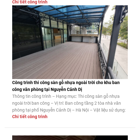
Chi tiết công trình
mối mọt và độ bền vượt trội. Dưới đây là công trình thực tế
thi công sàn gỗ nhựa […]
Công trình thi công sàn gỗ nhựa ngoài trời cho khu ban
công văn phòng tại Nguyễn Cảnh Dị
Thông tin công trình – Hạng mục: Thi công sàn gỗ nhựa
ngoài trời ban công – Vị trí: Ban công tầng 2 tòa nhà văn
phòng tại phố Nguyễn Cảnh Dị – Hà Nội – Vật liệu sử dụng:
Chi tiết công trình
Sàn gỗ nhựa ngoài trời Tecwood mã MS140K25 màu Coffee
– Diện tích thi công: […]