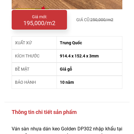
Giá mới:
GIÁ CŨ:
250,000/m2
195,000/m2
XUẤT XỨ
Trung Quốc
KÍCH THƯỚC
914.4 x 152.4 x 3mm
BỀ MẶT
Giả gỗ
BẢO HÀNH
10 năm
Thông tin chi tiết sản phẩm
Ván sàn nhựa dán keo Golden DP302 nhập khẩu tại