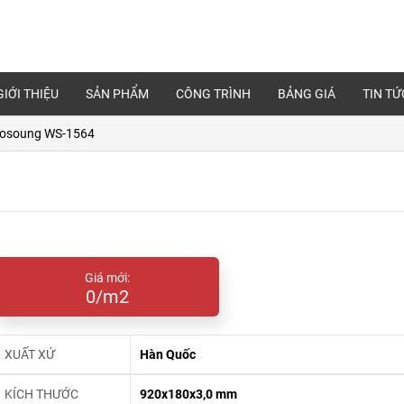
GIỚI THIỆU
SẢN PHẨM
CÔNG TRÌNH
BẢNG GIÁ
TIN TỨ
osoung WS-1564
Giá mới:
0/m2
XUẤT XỨ
Hàn Quốc
KÍCH THƯỚC
920x180x3,0 mm