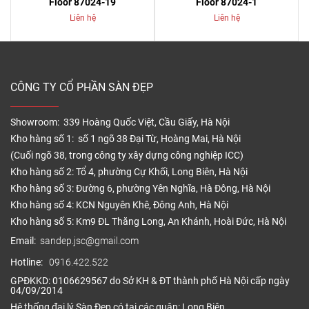
Floor 87024-19
Floor 87024-1
Liên hệ
Liên hệ
CÔNG TY CỔ PHẦN SÀN ĐẸP
Showroom: 339 Hoàng Quốc Việt, Cầu Giấy, Hà Nội
Kho hàng số 1: số 1 ngõ 38 Đại Từ, Hoàng Mai, Hà Nội
(Cuối ngõ 38, trong công ty xây dựng công nghiệp ICC)
Kho hàng số 2: Tổ 4, phường Cự Khối, Long Biên, Hà Nội
Kho hàng số 3: Đường 6, phường Yên Nghĩa, Hà Đông, Hà Nội
Kho hàng số 4: KCN Nguyên Khê, Đông Anh, Hà Nội
Kho hàng số 5: Km9 ĐL Thăng Long, An Khánh, Hoài Đức, Hà Nội
Email:
sandep.jsc@gmail.com
Hotline:
0916.422.522
GPĐKKD: 0106629567 do Sở KH & ĐT thành phố Hà Nội cấp ngày
04/09/2014
Hệ thống đại lý Sàn Đẹp có tại các quận: Long Biên,