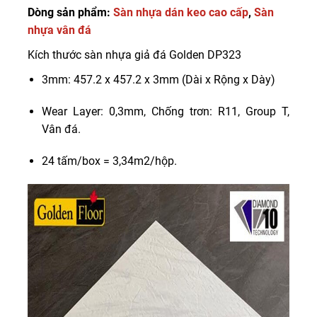
Dòng sản phẩm:
Sàn nhựa dán keo cao cấp
,
Sàn
nhựa vân đá
Kích thước sàn nhựa giả đá Golden DP323
3mm: 457.2 x 457.2 x 3mm (Dài x Rộng x Dày)
Wear Layer: 0,3mm, Chống trơn: R11, Group T,
Vân đá.
24 tấm/box = 3,34m2/hộp.