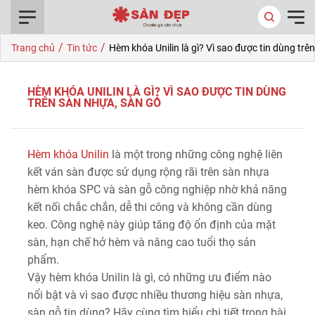
0916.422.522
/
/
Trang chủ
Tin tức
Hèm khóa Unilin là gì? Vì sao được tin dùng trê
HÈM KHÓA UNILIN LÀ GÌ? VÌ SAO ĐƯỢC TIN DÙNG
TRÊN SÀN NHỰA, SÀN GỖ
Hèm khóa Unilin
là một trong những công nghệ liên
kết ván sàn được sử dụng rộng rãi trên sàn nhựa
hèm khóa SPC và sàn gỗ công nghiệp nhờ khả năng
kết nối chắc chắn, dễ thi công và không cần dùng
keo. Công nghệ này giúp tăng độ ổn định của mặt
sàn, hạn chế hở hèm và nâng cao tuổi thọ sản
phẩm.
Vậy hèm khóa Unilin là gì, có những ưu điểm nào
nổi bật và vì sao được nhiều thương hiệu sàn nhựa,
sàn gỗ tin dùng? Hãy cùng tìm hiểu chi tiết trong bài