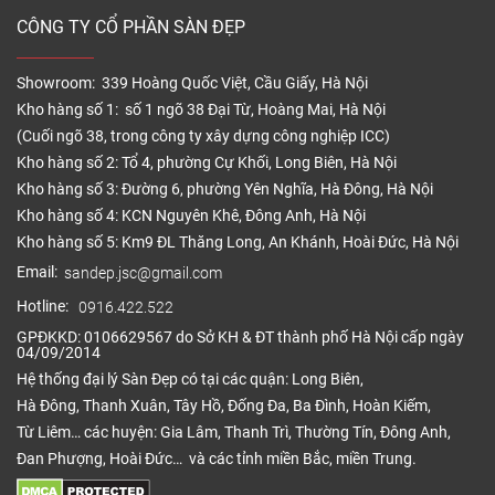
CÔNG TY CỔ PHẦN SÀN ĐẸP
Showroom: 339 Hoàng Quốc Việt, Cầu Giấy, Hà Nội
Kho hàng số 1: số 1 ngõ 38 Đại Từ, Hoàng Mai, Hà Nội
(Cuối ngõ 38, trong công ty xây dựng công nghiệp ICC)
Kho hàng số 2: Tổ 4, phường Cự Khối, Long Biên, Hà Nội
Kho hàng số 3: Đường 6, phường Yên Nghĩa, Hà Đông, Hà Nội
Kho hàng số 4: KCN Nguyên Khê, Đông Anh, Hà Nội
Kho hàng số 5: Km9 ĐL Thăng Long, An Khánh, Hoài Đức, Hà Nội
Email:
sandep.jsc@gmail.com
Hotline:
0916.422.522
GPĐKKD: 0106629567 do Sở KH & ĐT thành phố Hà Nội cấp ngày
04/09/2014
Hệ thống đại lý Sàn Đẹp có tại các quận: Long Biên,
Hà Đông, Thanh Xuân, Tây Hồ, Đống Đa, Ba Đình, Hoàn Kiếm,
Từ Liêm… các huyện: Gia Lâm, Thanh Trì, Thường Tín, Đông Anh,
Đan Phượng, Hoài Đức… và các tỉnh miền Bắc, miền Trung.