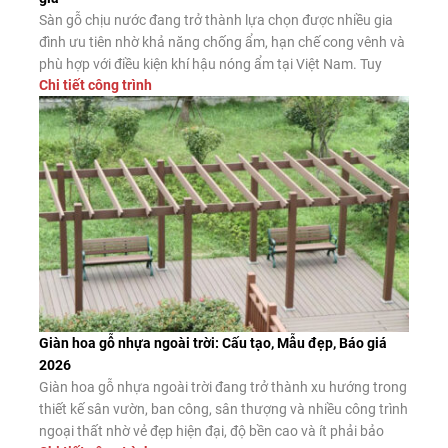
Sàn gỗ chịu nước đang trở thành lựa chọn được nhiều gia
đình ưu tiên nhờ khả năng chống ẩm, hạn chế cong vênh và
phù hợp với điều kiện khí hậu nóng ẩm tại Việt Nam. Tuy
Chi tiết công trình
nhiên, không phải sản phẩm nào được quảng cáo là “chịu
nước” cũng có chất lượng như […]
Giàn hoa gỗ nhựa ngoài trời: Cấu tạo, Mẫu đẹp, Báo giá
2026
Giàn hoa gỗ nhựa ngoài trời đang trở thành xu hướng trong
thiết kế sân vườn, ban công, sân thượng và nhiều công trình
ngoại thất nhờ vẻ đẹp hiện đại, độ bền cao và ít phải bảo