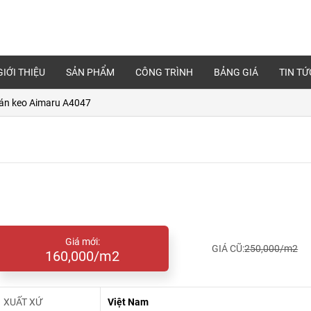
GIỚI THIỆU
SẢN PHẨM
CÔNG TRÌNH
BẢNG GIÁ
TIN TỨ
án keo Aimaru A4047
Giá mới:
GIÁ CŨ:
250,000/m2
160,000/m2
XUẤT XỨ
Việt Nam