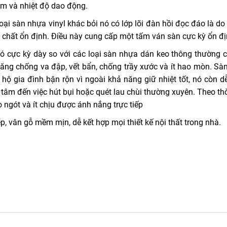
 ẩm và nhiệt độ dao động.
i sàn nhựa vinyl khác bỏi nó có lớp lõi đàn hồi đọc đáo là do 
ác chất ổn định. Điều này cung cấp một tấm ván sàn cực kỳ ổn đị
ó cực kỳ dày so với các loại sàn nhựa dán keo thông thường c
g chống va đập, vết bẩn, chống trầy xước và ít hao mòn. Sà
hộ gia đình bận rộn vì ngoài khả năng giữ nhiệt tốt, nó còn d
 tâm đến việc hút bụi hoặc quét lau chùi thường xuyên. Theo th
 ngót và ít chịu được ánh nắng trực tiếp
 vân gỗ mềm mịn, dễ kết hợp mọi thiết kế nội thất trong nhà.