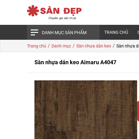
TRANG CHỦ
DANH MỤC SẢN PHẨM
/
/
/
Trang chủ
Danh mục
Sàn nhựa dán keo
Sàn nhựa d
Sàn nhựa dán keo Aimaru A4047