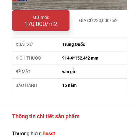
Giá mới:
GIÁ CŨ:
230,000/m2
170,000/m2
XUẤT XỨ
Trung Quốc
KÍCH THƯỚC
914,4*152,4*2 mm
BỀ MẶT
vân gỗ
BẢO HÀNH
15 năm
Thông tin chi tiết sản phẩm
Thương hiệu:
Bosst