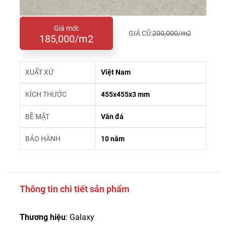
Giá mới:
GIÁ CŨ:
200,000/m2
185,000/m2
XUẤT XỨ
Việt Nam
KÍCH THƯỚC
455x455x3 mm
BỀ MẶT
Vân đá
BẢO HÀNH
10 năm
Thông tin chi tiết sản phẩm
Thương hiệu
: Galaxy