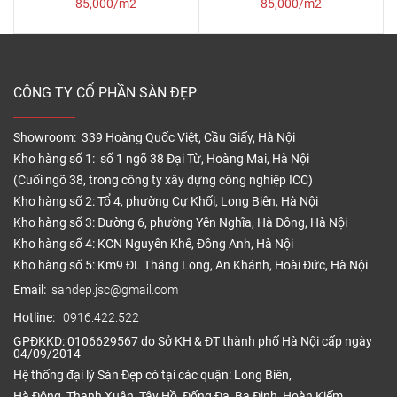
85,000/m2
85,000/m2
CÔNG TY CỔ PHẦN SÀN ĐẸP
Showroom: 339 Hoàng Quốc Việt, Cầu Giấy, Hà Nội
Kho hàng số 1: số 1 ngõ 38 Đại Từ, Hoàng Mai, Hà Nội
(Cuối ngõ 38, trong công ty xây dựng công nghiệp ICC)
Kho hàng số 2: Tổ 4, phường Cự Khối, Long Biên, Hà Nội
Kho hàng số 3: Đường 6, phường Yên Nghĩa, Hà Đông, Hà Nội
Kho hàng số 4: KCN Nguyên Khê, Đông Anh, Hà Nội
Kho hàng số 5: Km9 ĐL Thăng Long, An Khánh, Hoài Đức, Hà Nội
Email:
sandep.jsc@gmail.com
Hotline:
0916.422.522
GPĐKKD: 0106629567 do Sở KH & ĐT thành phố Hà Nội cấp ngày
04/09/2014
Hệ thống đại lý Sàn Đẹp có tại các quận: Long Biên,
Hà Đông, Thanh Xuân, Tây Hồ, Đống Đa, Ba Đình, Hoàn Kiếm,