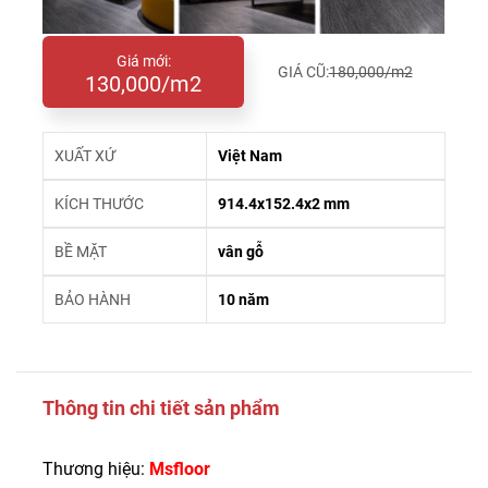
Giá mới:
GIÁ CŨ:
180,000/m2
130,000/m2
XUẤT XỨ
Việt Nam
KÍCH THƯỚC
914.4x152.4x2 mm
BỀ MẶT
vân gỗ
BẢO HÀNH
10 năm
Thông tin chi tiết sản phẩm
Thương hiệu:
Msfloor