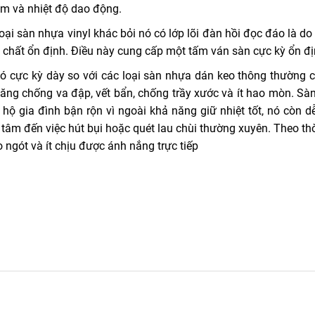
 ẩm và nhiệt độ dao động.
i sàn nhựa vinyl khác bỏi nó có lớp lõi đàn hồi đọc đáo là do 
ác chất ổn định. Điều này cung cấp một tấm ván sàn cực kỳ ổn đị
ó cực kỳ dày so với các loại sàn nhựa dán keo thông thường c
g chống va đập, vết bẩn, chống trầy xước và ít hao mòn. Sà
hộ gia đình bận rộn vì ngoài khả năng giữ nhiệt tốt, nó còn d
 tâm đến việc hút bụi hoặc quét lau chùi thường xuyên. Theo th
 ngót và ít chịu được ánh nắng trực tiếp