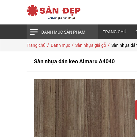
TRANG CHỦ
DANH MỤC SẢN PHẨM
/
/
/
Trang chủ
Danh mục
Sàn nhựa giả gỗ
Sàn nhựa dá
Sàn nhựa dán keo Aimaru A4040