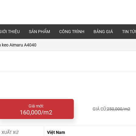
GIỚI THIỆU
SẢN PHẨM
CÔNG TRÌNH
BẢNG GIÁ
TIN TỨ
n keo Aimaru A4040
Giá mới:
GIÁ CŨ:
250,000/m2
160,000/m2
XUẤT XỨ
Việt Nam