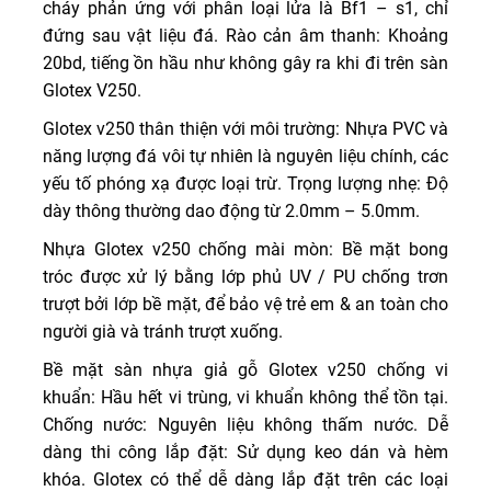
cháy phản ứng với phân loại lửa là Bf1 – s1, chỉ
đứng sau vật liệu đá. Rào cản âm thanh: Khoảng
20bd, tiếng ồn hầu như không gây ra khi đi trên sàn
Glotex V250.
Glotex v250 thân thiện với môi trường: Nhựa PVC và
năng lượng đá vôi tự nhiên là nguyên liệu chính, các
yếu tố phóng xạ được loại trừ. Trọng lượng nhẹ: Độ
dày thông thường dao động từ 2.0mm – 5.0mm.
Nhựa Glotex v250 chống mài mòn: Bề mặt bong
tróc được xử lý bằng lớp phủ UV / PU chống trơn
trượt bởi lớp bề mặt, để bảo vệ trẻ em & an toàn cho
người già và tránh trượt xuống.
Bề mặt sàn nhựa giả gỗ Glotex v250 chống vi
khuẩn: Hầu hết vi trùng, vi khuẩn không thể tồn tại.
Chống nước: Nguyên liệu không thấm nước. Dễ
dàng thi công lắp đặt: Sử dụng keo dán và hèm
khóa. Glotex có thể dễ dàng lắp đặt trên các loại