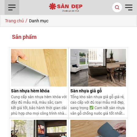
0916.422.522
/
Trang chủ
Danh mục
Sản phẩm
Sàn nhựa hèm khóa
Sàn nhựa giả gỗ
Cung cấp sàn nhựa hèm khóa với
Tổng kho sàn nhựa giả gỗ giá rẻ,
đầy đủ mẫu mã, màu sắc, cam
cao cấp với đủ loại mẫu mã đẹp,
kết giá tốt, bảo hành thời gian dài
sang trọng
Cam kết sàn nhựa
phù hợp cho mọi công trình nhà
vân gỗ chống nước giá tốt nhất
ở, văn phòng, cửa hàng....
chỉ từ 85.000đ.
Xem chi tiết
Xem chi tiết