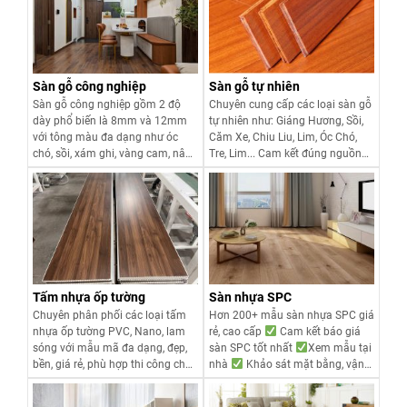
Sàn gỗ công nghiệp
Sàn gỗ tự nhiên
Sàn gỗ công nghiệp gồm 2 độ
Chuyên cung cấp các loại sàn gỗ
dày phổ biến là 8mm và 12mm
tự nhiên như: Giáng Hương, Sồi,
với tông màu đa dạng như óc
Căm Xe, Chiu Liu, Lim, Óc Chó,
chó, sồi, xám ghi, vàng cam, nâu
Tre, Lim... Cam kết đúng nguồn
đỏ, trắng kem, vàng sồi... chắc
gốc, chất lượng và giá tốt nhất.
chắn sẽ điểm thêm phần sang
Liên hệ:
0916.422.522
để nhận
trọng cho ngôi nhà của bạn. Nếu
báo giá khuyến mại cho công
Xem chi tiết
Xem chi tiết
bạn tại Hà Nội và các tỉnh thành
trình của mình nhé!
miền Bắc cần mua các loại sàn
gỗ công nghiệp mới 2026 giá tốt
nhất, vui lòng liên hệ ngay với
chúng tôi qua hotline:
Tấm nhựa ốp tường
Sàn nhựa SPC
0916.422.522 để nhận tư vấn.
Chuyên phân phối các loại tấm
Hơn 200+ mẫu sàn nhựa SPC giá
nhựa ốp tường PVC, Nano, lam
rẻ, cao cấp
Cam kết báo giá
sóng với mẫu mã đa dạng, đẹp,
sàn SPC tốt nhất
Xem mẫu tại
bền, giá rẻ, phù hợp thi công cho
nhà
Khảo sát mặt bằng, vận
nhiều không gian nội ngoại thất
chuyển >30m2 miễn phí
như phòng khách, phòng ngủ,