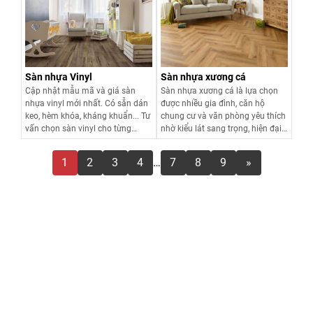
phòng bếp, nhà tắm, văn phòng...
Xem chi tiết
Xem chi tiết
LH 0916.422.522 nhận báo giá
tấm nhựa ốp tường mới nhất.
Sàn nhựa Vinyl
Sàn nhựa xương cá
Cập nhật mẫu mã và giá sàn
Sàn nhựa xương cá là lựa chọn
nhựa vinyl mới nhất. Có sẵn dán
được nhiều gia đình, căn hộ
keo, hèm khóa, kháng khuẩn... Tư
chung cư và văn phòng yêu thích
vấn chọn sàn vinyl cho từng
nhờ kiểu lát sang trọng, hiện đại
không gian – tiết kiệm chi phí.
cùng khả năng chống nước tốt.
Giá sàn nhựa xương cá hiện nay
1
2
3
4
…
7
8
9
»
dao động từ khoảng 180.000 -
Xem chi tiết
Xem chi tiết
650.000đ/m² tùy dòng dán keo,
hèm khóa hay SPC cao cấp. Tại
đây, Sàn Đẹp cung cấp các mẫu
sàn nhựa xương cá đẹp được ưa
chuộng hiện nay, đồng thời tư
vấn chi tiết cách lựa chọn sản
phẩm phù hợp với từng nhu cầu
sử dụng thực tế.