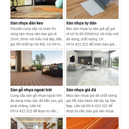
Sàn nhựa dán keo
Sàn nhựa tự dán
Chuyên cung cấp và nhận thi
Bán sàn nhựa tự dán giả gỗ giá
công sàn nhựa dán keo giá rẻ
rẻ chỉ từ 85.000đ/m2 với mẫu mã
2mm, 3mm với mẫu mã đẹp, bền,
đa dạng, chất lượng. LH
giá tốt nhất tại Hà Nội. LH 0916
0916.422.522 để nhận báo giá
422 522 được tư vấn và báo giá
sàn nhựa tự dính có keo dán sẵn.
Xem chi tiết
Xem chi tiết
Sàn gỗ nhựa ngoài trời
Sàn nhựa giả đá
Cung cấp sàn gỗ nhựa ngoài trời
Mua sàn nhựa giả đá chất lượng
đa dạng màu sắc, độ bền cao, giá
giá tốt, bảo hành dài lâu tại Sàn
phải chăng. Liên hệ
Đẹp. Liên hệ 0916.422.522 để
0916.422.522 để được tư vấn,
được tư vấn, báo giá sàn nhựa
báo giá sàn nhựa ngoài trời giá
vân đá giá rẻ chi tiết.
rẻ hoặc nhập khẩu cao cấp.
Xem chi tiết
Xem chi tiết