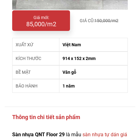
Giá mới:
GIÁ CŨ:
150,000/m2
85,000/m2
XUẤT XỨ
Việt Nam
KÍCH THƯỚC
914 x 152 x 2mm
BỀ MẶT
Vân gỗ
BẢO HÀNH
1 năm
Thông tin chi tiết sản phẩm
Sàn nhựa QNT Floor 29
là mẫu
sàn nhựa tự dán giá