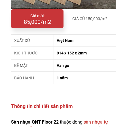
Giá mới:
GIÁ CŨ:
150,000/m2
85,000/m2
XUẤT XỨ
Việt Nam
KÍCH THƯỚC
914 x 152 x 2mm
BỀ MẶT
Vân gỗ
BẢO HÀNH
1 năm
Thông tin chi tiết sản phẩm
Sàn nhựa QNT Floor 22
thuộc dòng
sàn nhựa tự