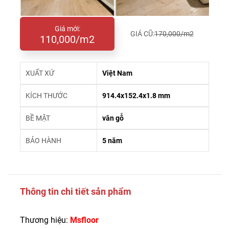
Giá mới:
GIÁ CŨ:
170,000/m2
110,000/m2
XUẤT XỨ
Việt Nam
KÍCH THƯỚC
914.4x152.4x1.8 mm
BỀ MẶT
vân gỗ
BẢO HÀNH
5 năm
Thông tin chi tiết sản phẩm
Thương hiệu:
Msfloor