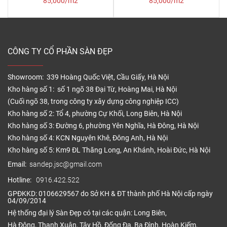
85,000/m2
85,000/m2
CÔNG TY CỔ PHẦN SÀN ĐẸP
Showroom: 339 Hoàng Quốc Việt, Cầu Giấy, Hà Nội
Kho hàng số 1: số 1 ngõ 38 Đại Từ, Hoàng Mai, Hà Nội
(Cuối ngõ 38, trong công ty xây dựng công nghiệp ICC)
Kho hàng số 2: Tổ 4, phường Cự Khối, Long Biên, Hà Nội
Kho hàng số 3: Đường 6, phường Yên Nghĩa, Hà Đông, Hà Nội
Kho hàng số 4: KCN Nguyên Khê, Đông Anh, Hà Nội
Kho hàng số 5: Km9 ĐL Thăng Long, An Khánh, Hoài Đức, Hà Nội
Email:
sandep.jsc@gmail.com
Hotline:
0916.422.522
GPĐKKD: 0106629567 do Sở KH & ĐT thành phố Hà Nội cấp ngày
04/09/2014
Hệ thống đại lý Sàn Đẹp có tại các quận: Long Biên,
Hà Đông, Thanh Xuân, Tây Hồ, Đống Đa, Ba Đình, Hoàn Kiếm,