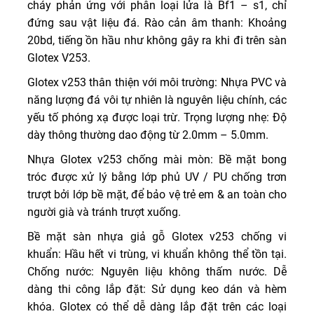
cháy phản ứng với phân loại lửa là Bf1 – s1, chỉ
đứng sau vật liệu đá. Rào cản âm thanh: Khoảng
20bd, tiếng ồn hầu như không gây ra khi đi trên sàn
Glotex V253.
Glotex v253 thân thiện với môi trường: Nhựa PVC và
năng lượng đá vôi tự nhiên là nguyên liệu chính, các
yếu tố phóng xạ được loại trừ. Trọng lượng nhẹ: Độ
dày thông thường dao động từ 2.0mm – 5.0mm.
Nhựa Glotex v253 chống mài mòn: Bề mặt bong
tróc được xử lý bằng lớp phủ UV / PU chống trơn
trượt bởi lớp bề mặt, để bảo vệ trẻ em & an toàn cho
người già và tránh trượt xuống.
Bề mặt sàn nhựa giả gỗ Glotex v253 chống vi
khuẩn: Hầu hết vi trùng, vi khuẩn không thể tồn tại.
Chống nước: Nguyên liệu không thấm nước. Dễ
dàng thi công lắp đặt: Sử dụng keo dán và hèm
khóa. Glotex có thể dễ dàng lắp đặt trên các loại