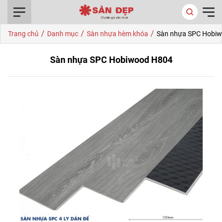
0916.422.522
/
/
/
Trang chủ
Danh mục
Sàn nhựa hèm khóa
Sàn nhựa SPC Hobi
Sàn nhựa SPC Hobiwood H804