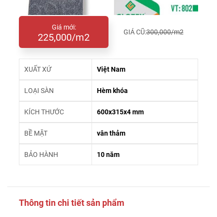
Giá mới:
GIÁ CŨ:
300,000/m2
225,000/m2
XUẤT XỨ
Việt Nam
LOẠI SÀN
Hèm khóa
KÍCH THƯỚC
600x315x4 mm
BỀ MẶT
vân thảm
BẢO HÀNH
10 năm
Thông tin chi tiết sản phẩm